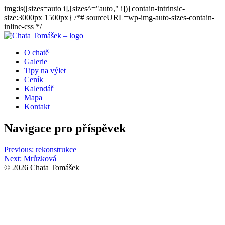
img:is([sizes=auto i],[sizes^="auto," i]){contain-intrinsic-
size:3000px 1500px} /*# sourceURL=wp-img-auto-sizes-contain-
inline-css */
O chatě
Galerie
Tipy na výlet
Ceník
Kalendář
Mapa
Kontakt
Navigace pro příspěvek
Previous:
rekonstrukce
Next:
Mrůzková
© 2026 Chata Tomášek