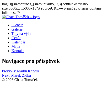
img:is([sizes=auto i],[sizes^="auto," i]){contain-intrinsic-
size:3000px 1500px} /*# sourceURL=wp-img-auto-sizes-contain-
inline-css */
O chatě
Galerie
Tipy na výlet
Ceník
Kalendář
Mapa
Kontakt
Navigace pro příspěvek
Previous:
Martin Kendík
Next:
Marek Zídka
© 2026 Chata Tomášek