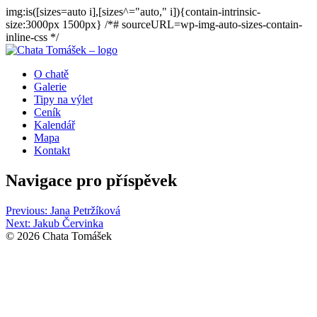
img:is([sizes=auto i],[sizes^="auto," i]){contain-intrinsic-
size:3000px 1500px} /*# sourceURL=wp-img-auto-sizes-contain-
inline-css */
O chatě
Galerie
Tipy na výlet
Ceník
Kalendář
Mapa
Kontakt
Navigace pro příspěvek
Previous:
Jana Petržíková
Next:
Jakub Červinka
© 2026 Chata Tomášek