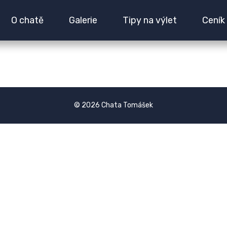
rinsic-size:3000px 1500px} /*# sourceURL=wp-img-auto-s
O chatě
Galerie
Tipy na výlet
Ceník
© 2026 Chata Tomášek