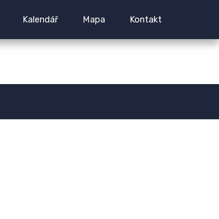
izes-contain-inline-css */
Kalendář
Mapa
Kontakt