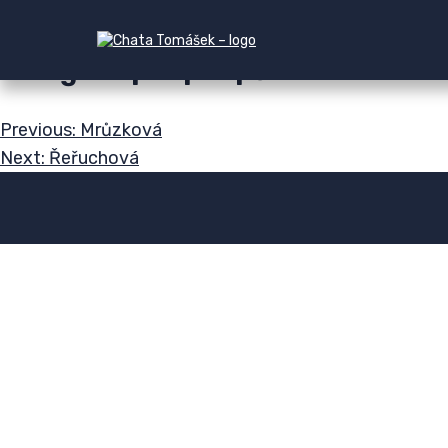
img:is([sizes=auto i],[sizes^="auto," i]){contain-int
Navigace pro příspěvek
Previous:
Mrůzková
Next:
Řeřuchová