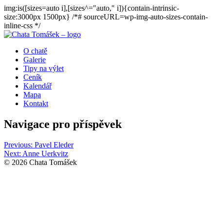
img:is([sizes=auto i],[sizes^="auto," i]){contain-intrinsic-
size:3000px 1500px} /*# sourceURL=wp-img-auto-sizes-contain-
inline-css */
O chatě
Galerie
Tipy na výlet
Ceník
Kalendář
Mapa
Kontakt
Navigace pro příspěvek
Previous:
Pavel Eleder
Next:
Anne Uerkvitz
© 2026 Chata Tomášek